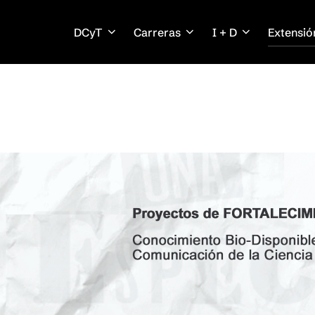
DCyT
Carreras
I + D
Extensió
TO 2021