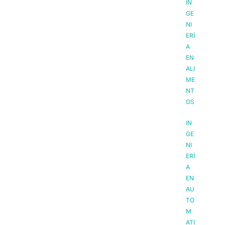
IN
GE
NI
ERÍ
A
EN
ALI
ME
NT
OS
IN
GE
NI
ERÍ
A
EN
AU
TO
M
ATI