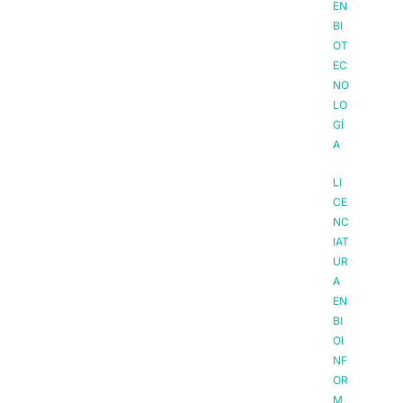
EN
BI
OT
EC
NO
LO
GÍ
A
LI
CE
NC
IAT
UR
A
EN
BI
OI
NF
OR
M