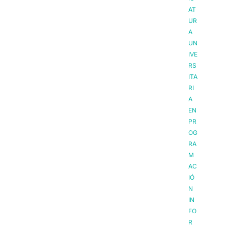
AT
UR
A
UN
IVE
RS
ITA
RI
A
EN
PR
OG
RA
M
AC
IÓ
N
IN
FO
R