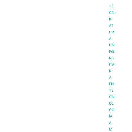
TÉ
CN
IC
AT
UR
A
UN
IVE
RS
ITA
RI
A
EN
TE
CN
OL
OG
ÍA
A
M