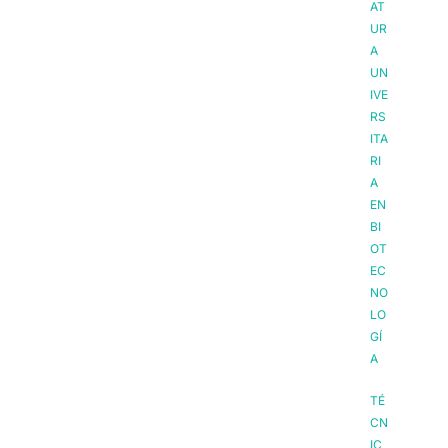
AT
UR
A
UN
IVE
RS
ITA
RI
A
EN
BI
OT
EC
NO
LO
GÍ
A
TÉ
CN
IC