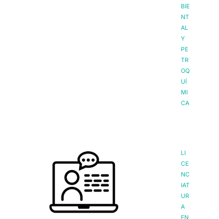
BIE
NT
AL
Y
PE
TR
OQ
UÍ
MI
CA
LI
CE
NC
IAT
UR
A
EN