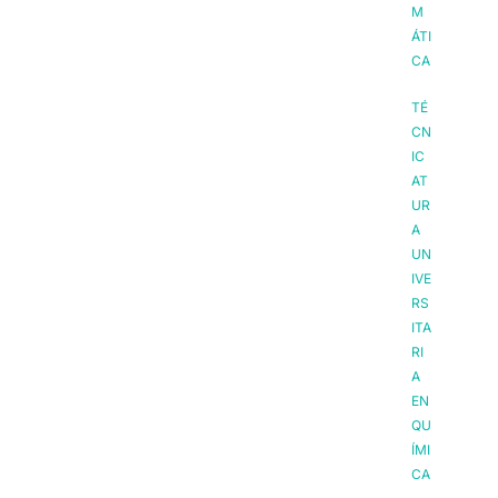
M
ÁTI
CA
TÉ
CN
IC
AT
UR
A
UN
IVE
RS
ITA
RI
A
EN
QU
ÍMI
CA