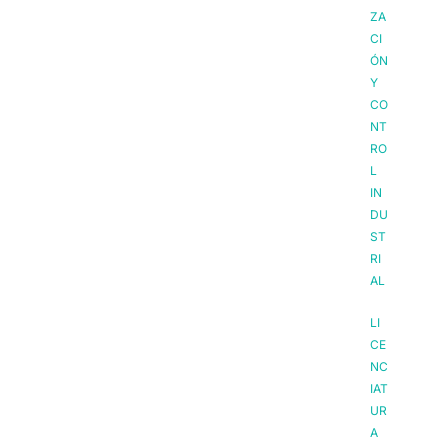
ZA
CI
ÓN
Y
CO
NT
RO
L
IN
DU
ST
RI
AL
LI
CE
NC
IAT
UR
A