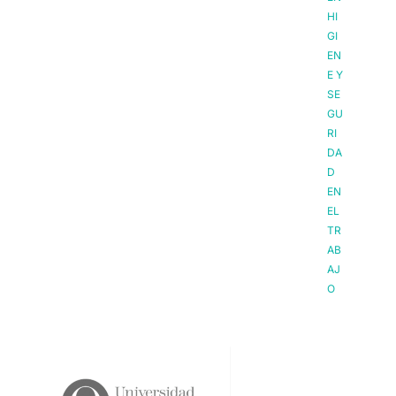
HI
GI
EN
E Y
SE
GU
RI
DA
D
EN
EL
TR
AB
AJ
O