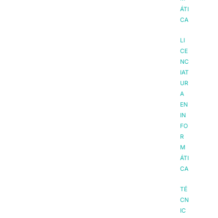
ÁTI
CA
LI
CE
NC
IAT
UR
A
EN
IN
FO
R
M
ÁTI
CA
TÉ
CN
IC