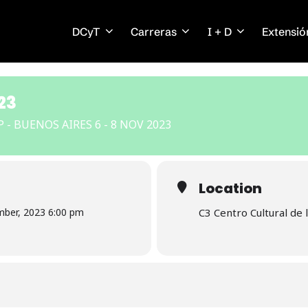
DCyT
Carreras
I + D
Extensió
23
- BUENOS AIRES 6 - 8 NOV 2023
Location
mber, 2023 6:00 pm
C3 Centro Cultural de l