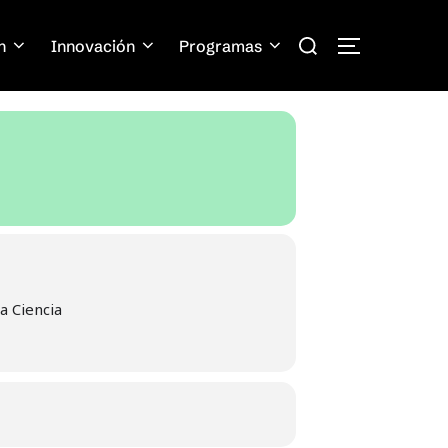
Search
n
Innovación
Programas
TOGGLE SIDE
for:
a Ciencia