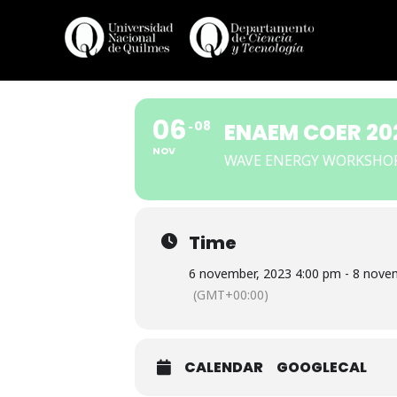
Skip
to
content
06
08
ENAEM COER 20
NOV
WAVE ENERGY WORKSHOP 
Time
6 november, 2023 4:00 pm - 8 nove
(GMT+00:00)
CALENDAR
GOOGLECAL