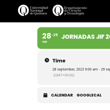
Skip
to
content
28
29
JORNADAS JIF 2
SEP
Time
28 september, 2023 9:00 am - 29 s
(GMT+00:00)
CALENDAR
GOOGLECAL