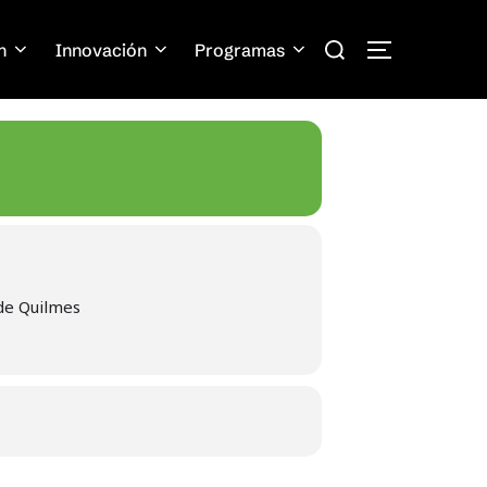
Search
n
Innovación
Programas
TOGGLE SIDE
for:
de Quilmes