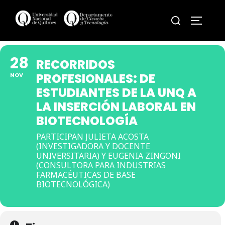
Skip
Search
to
TOGGLE
for:
content
28
RECORRIDOS
PROFESIONALES: DE
NOV
ESTUDIANTES DE LA UNQ A
LA INSERCIÓN LABORAL EN
BIOTECNOLOGÍA
PARTICIPAN JULIETA ACOSTA
(INVESTIGADORA Y DOCENTE
UNIVERSITARIA) Y EUGENIA ZINGONI
(CONSULTORA PARA INDUSTRIAS
FARMACÉUTICAS DE BASE
BIOTECNOLÓGICA)